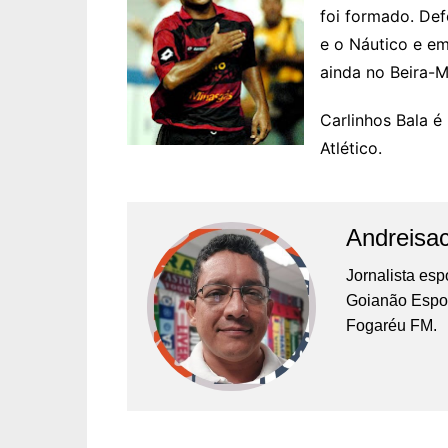
foi formado. Def
e o Náutico e em
ainda no Beira-M
Carlinhos Bala é
Atlético.
Andreisa
Jornalista es
Goianão Espor
Fogaréu FM.