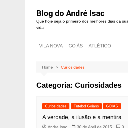
Blog do André Isac
Que hoje seja o primeiro dos melhores dias da su
vida
VILA NOVA
GOIÁS
ATLÉTICO
Home
Curiosidades
Categoria:
Curiosidades
Curiosidades
Futebol Goiano
GOIÁS
A verdade, a ilusão e a mentira
Andre Isac
30 de Abril de 2015
0