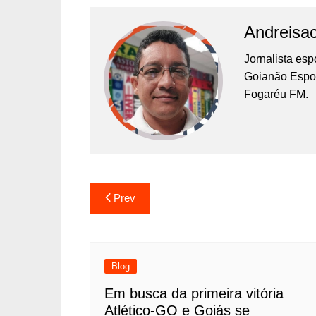
Andreisa
Jornalista es
Goianão Espor
Fogaréu FM.
Prev
Blog
Em busca da primeira vitória
Atlético-GO e Goiás se