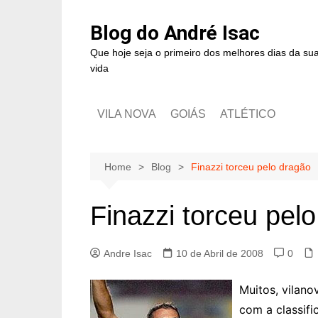
Blog do André Isac
Que hoje seja o primeiro dos melhores dias da su
vida
VILA NOVA
GOIÁS
ATLÉTICO
Home
Blog
Finazzi torceu pelo dragão
Finazzi torceu pel
Andre Isac
10 de Abril de 2008
0
Muitos, vilano
com a classifi