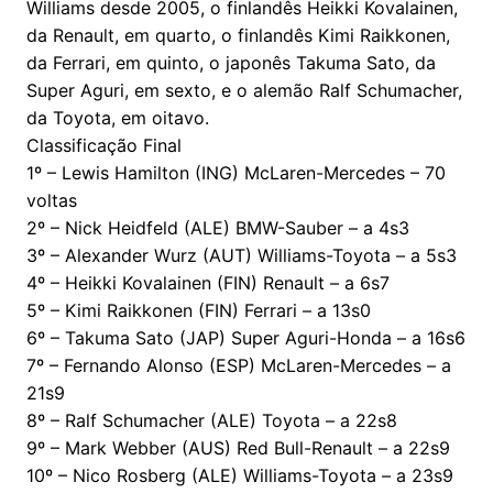
Williams desde 2005, o finlandês Heikki Kovalainen,
da Renault, em quarto, o finlandês Kimi Raikkonen,
da Ferrari, em quinto, o japonês Takuma Sato, da
Super Aguri, em sexto, e o alemão Ralf Schumacher,
da Toyota, em oitavo.
Classificação Final
1º – Lewis Hamilton (ING) McLaren-Mercedes – 70
voltas
2º – Nick Heidfeld (ALE) BMW-Sauber – a 4s3
3º – Alexander Wurz (AUT) Williams-Toyota – a 5s3
4º – Heikki Kovalainen (FIN) Renault – a 6s7
5º – Kimi Raikkonen (FIN) Ferrari – a 13s0
6º – Takuma Sato (JAP) Super Aguri-Honda – a 16s6
7º – Fernando Alonso (ESP) McLaren-Mercedes – a
21s9
8º – Ralf Schumacher (ALE) Toyota – a 22s8
9º – Mark Webber (AUS) Red Bull-Renault – a 22s9
10º – Nico Rosberg (ALE) Williams-Toyota – a 23s9