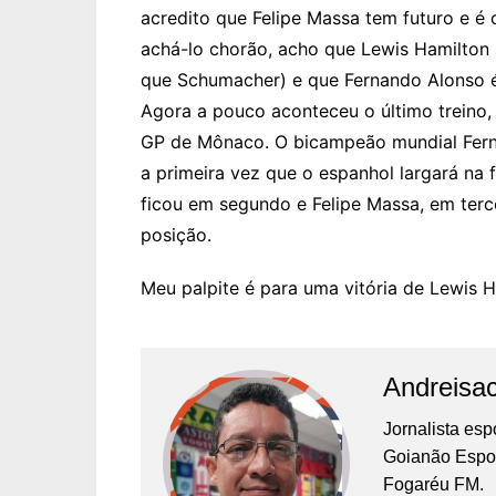
acredito que Felipe Massa tem futuro e é 
achá-lo chorão, acho que Lewis Hamilton 
que Schumacher) e que Fernando Alonso é e
Agora a pouco aconteceu o último treino, 
GP de Mônaco. O bicampeão mundial Ferna
a primeira vez que o espanhol largará na 
ficou em segundo e Felipe Massa, em terce
posição.
Meu palpite é para uma vitória de Lewis H
Andreisa
Jornalista es
Goianão Espor
Fogaréu FM.