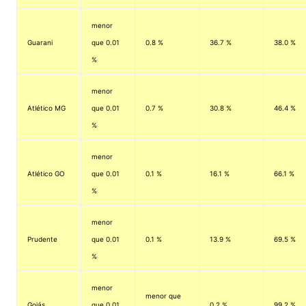
menor
Guarani
que 0.01
0.8 %
36.7 %
38.0 %
%
menor
Atlético MG
que 0.01
0.7 %
30.8 %
46.4 %
%
menor
Atlético GO
que 0.01
0.1 %
16.1 %
66.1 %
%
menor
Prudente
que 0.01
0.1 %
13.9 %
69.5 %
%
menor
menor que
Goiás
que 0.01
0.2 %
99.2 %