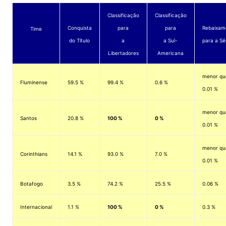
Classificação
Classificação
Conquista
para
para
Rebaixam
Time
do Título
a
a Sul-
para a Sé
Libertadores
Americana
menor qu
Fluminense
59.5 %
99.4 %
0.6 %
0.01 %
menor qu
Santos
20.8 %
100 %
0 %
0.01 %
menor qu
Corinthians
14.1 %
93.0 %
7.0 %
0.01 %
Botafogo
3.5 %
74.2 %
25.5 %
0.06 %
Internacional
1.1 %
100 %
0 %
0.3 %