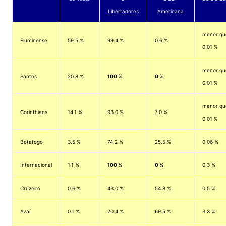
Libertadores
Americana
menor qu
Fluminense
59.5 %
99.4 %
0.6 %
0.01 %
menor qu
Santos
20.8 %
100 %
0 %
0.01 %
menor qu
Corinthians
14.1 %
93.0 %
7.0 %
0.01 %
Botafogo
3.5 %
74.2 %
25.5 %
0.06 %
Internacional
1.1 %
100 %
0 %
0.3 %
Cruzeiro
0.6 %
43.0 %
54.8 %
0.5 %
Avaí
0.1 %
20.4 %
69.5 %
3.3 %