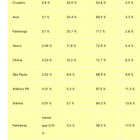
Cruzeiro
0.6 %
43.0 %
54.8 %
0.5 %
Avaí
0.1 %
20.4 %
69.5 %
3.3 %
Flamengo
0.1 %
20.7 %
71.1 %
2.6 %
Vasco
0.06 %
11.8 %
72.9 %
5.4 %
Vitória
0.03 %
10.2 %
72.7 %
6.5 %
São Paulo
0.02 %
8.6 %
68.9 %
9.6 %
Atlético PR
0.01 %
5.3 %
67.5 %
11.3 %
Grêmio
0.01 %
5.1 %
64.3 %
13.6 %
menor
Palmeiras
que 0.01
3.0 %
59.3 %
17.0 %
%