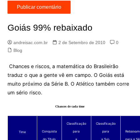
Goiás 99% rebaixado
andreisac.com.br
2 de Setembro de 2010
0
Blog
Chances e riscos, a matemática do Brasileirão
traduz o que a gente vê em campo. O Goiás está
muito próximo da Série B. O Atlético também corre
um sério risco.
Chances de cada time
Classificação
Classificação
Conquista
para
para
Rebaixam
Time
do Título
a
a Sul-
para a Sé