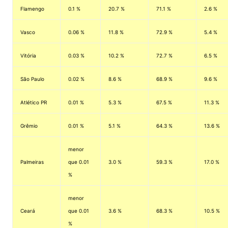
Flamengo
0.1 %
20.7 %
71.1 %
2.6 %
Vasco
0.06 %
11.8 %
72.9 %
5.4 %
Vitória
0.03 %
10.2 %
72.7 %
6.5 %
São Paulo
0.02 %
8.6 %
68.9 %
9.6 %
Atlético PR
0.01 %
5.3 %
67.5 %
11.3 %
Grêmio
0.01 %
5.1 %
64.3 %
13.6 %
menor
Palmeiras
que 0.01
3.0 %
59.3 %
17.0 %
%
menor
Ceará
que 0.01
3.6 %
68.3 %
10.5 %
%