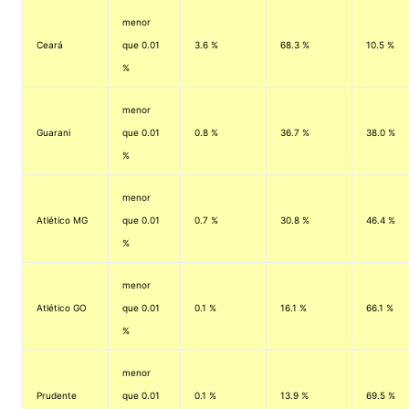
menor
Ceará
que 0.01
3.6 %
68.3 %
10.5 %
%
menor
Guarani
que 0.01
0.8 %
36.7 %
38.0 %
%
menor
Atlético MG
que 0.01
0.7 %
30.8 %
46.4 %
%
menor
Atlético GO
que 0.01
0.1 %
16.1 %
66.1 %
%
menor
Prudente
que 0.01
0.1 %
13.9 %
69.5 %