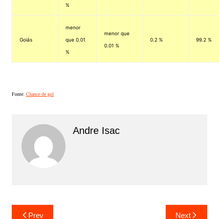
%
menor
menor que
Goiás
que 0.01
0.2 %
99.2 %
0.01 %
%
Fonte:
Chance de gol
Andre Isac
Prev
Next