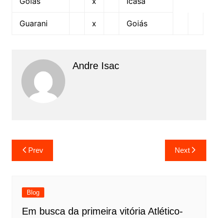
Goiás
x
Icasa
Guarani
x
Goiás
Andre Isac
Prev
Next
Blog
Em busca da primeira vitória Atlético-