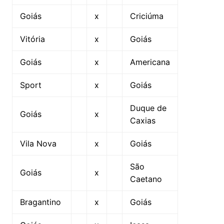
Goiás
x
Criciúma
Vitória
x
Goiás
Goiás
x
Americana
Sport
x
Goiás
Duque de
Goiás
x
Caxias
Vila Nova
x
Goiás
São
Goiás
x
Caetano
Bragantino
x
Goiás