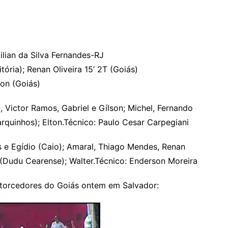
ilian da Silva Fernandes-RJ
itória); Renan Oliveira 15’ 2T (Goiás)
mon (Goiás)
, Victor Ramos, Gabriel e Gílson; Michel, Fernando
arquinhos); Elton.Técnico: Paulo Cesar Carpegiani
as e Egídio (Caio); Amaral, Thiago Mendes, Renan
n (Dudu Cearense); Walter.Técnico: Enderson Moreira
m torcedores do Goiás ontem em Salvador: