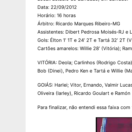
Data: 22/09/2012
Horário: 16 horas
Árbitro: Ricardo Marques Ribeiro-MG
Assistentes: Dibert Pedrosa Moisés-RJ e L
Gols: Élton 1’ 1T e 24’ 2T e Tartá 32’ 2T (V
Cartões amarelos: Willie 28’ (Vitória); Ra
VITÓRIA: Deola; Carlinhos (Rodrigo Costa)
Bob (Dinei), Pedro Ken e Tartá e Willie (M
GOIÁS: Harlei; Vitor, Ernando, Valmir Luc
Oliveira (Iarley), Ricardo Goulart e Ramó
Para finalizar, não entendi essa faixa co