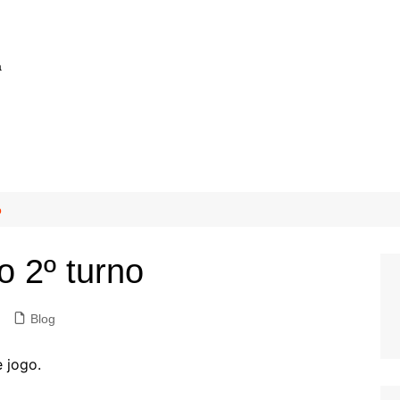
a
o
o 2º turno
Blog
 jogo.