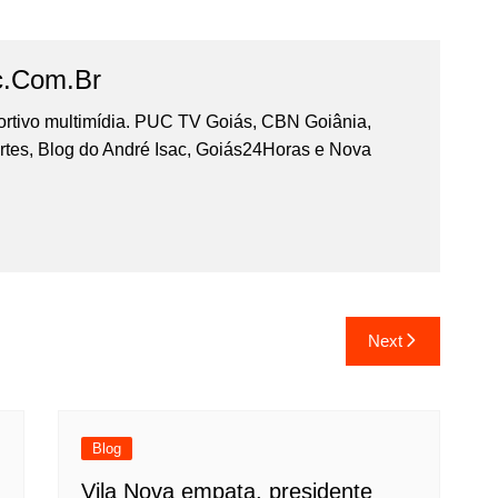
c.com.br
portivo multimídia. PUC TV Goiás, CBN Goiânia,
tes, Blog do André Isac, Goiás24Horas e Nova
Next
Blog
Vila Nova empata, presidente