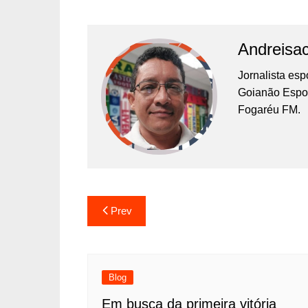
Andreisa
Jornalista es
Goianão Espor
Fogaréu FM.
Prev
Blog
Em busca da primeira vitória