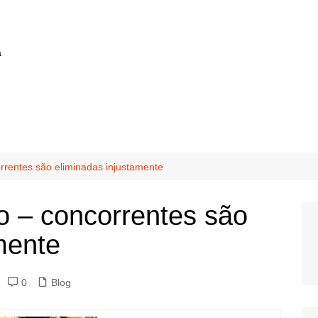
a
rrentes são eliminadas injustamente
o – concorrentes são
mente
0
Blog