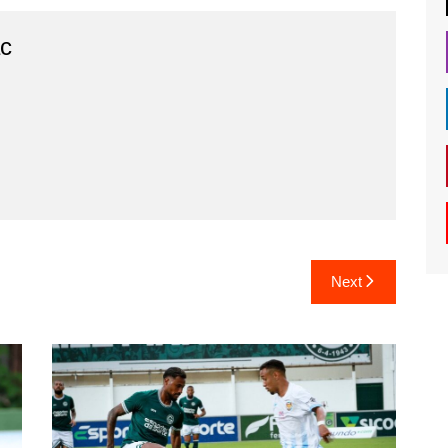
ac
Next