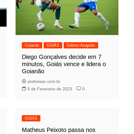
Goianão
GOIÁS
Grêmio Anápolis
Diego Gonçalves decide em 7
minutos, Goiás vence e lidera o
Goianão
andreisac.com.br
5 de Fevereiro de 2023
0
GOIÁS
Matheus Peixoto passa nos