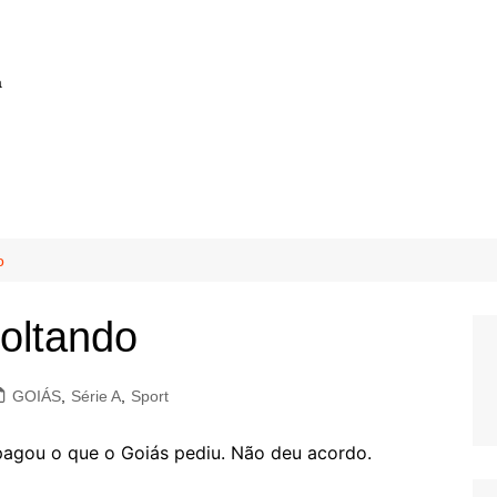
a
o
oltando
GOIÁS
,
Série A
,
Sport
pagou o que o Goiás pediu. Não deu acordo.