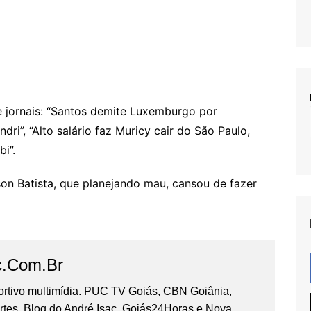
e jornais: “Santos demite Luxemburgo por
ri”, “Alto salário faz Muricy cair do São Paulo,
i”.
son Batista, que planejando mau, cansou de fazer
c.com.br
portivo multimídia. PUC TV Goiás, CBN Goiânia,
tes, Blog do André Isac, Goiás24Horas e Nova