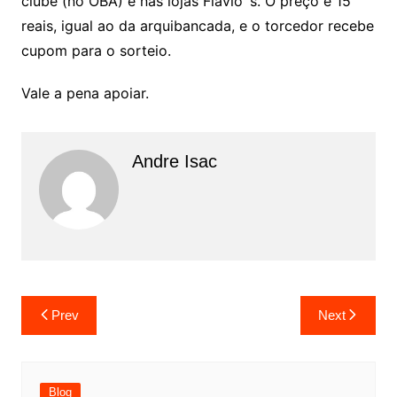
clube (no OBA) e nas lojas Flávio´s. O preço é 15
reais, igual ao da arquibancada, e o torcedor recebe
cupom para o sorteio.
Vale a pena apoiar.
Andre Isac
Prev
Next
Blog