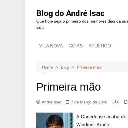
Blog do André Isac
Que hoje seja o primeiro dos melhores dias da su
vida
VILA NOVA
GOIÁS
ATLÉTICO
Home
Blog
Primeira mão
Primeira mão
Andre Isac
7 de Março de 2008
0
A Canedense acaba de de
Wladimir Araújo.