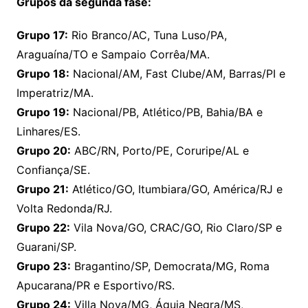
Grupos da segunda fase:
Grupo 17:
Rio Branco/AC, Tuna Luso/PA,
Araguaína/TO e Sampaio Corrêa/MA.
Grupo 18:
Nacional/AM, Fast Clube/AM, Barras/PI e
Imperatriz/MA.
Grupo 19:
Nacional/PB, Atlético/PB, Bahia/BA e
Linhares/ES.
Grupo 20:
ABC/RN, Porto/PE, Coruripe/AL e
Confiança/SE.
Grupo 21:
Atlético/GO, Itumbiara/GO, América/RJ e
Volta Redonda/RJ.
Grupo 22:
Vila Nova/GO, CRAC/GO, Rio Claro/SP e
Guarani/SP.
Grupo 23:
Bragantino/SP, Democrata/MG, Roma
Apucarana/PR e Esportivo/RS.
Grupo 24:
Villa Nova/MG, Águia Negra/MS,