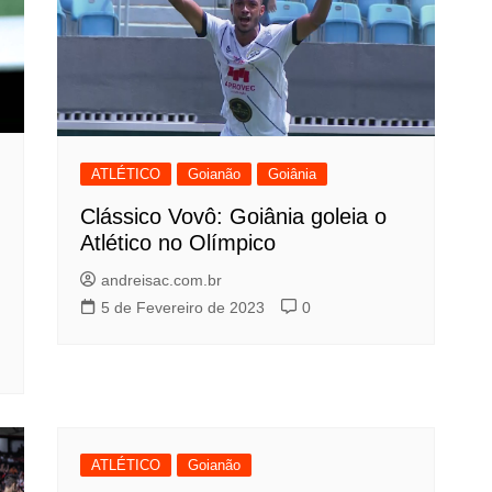
ATLÉTICO
Goianão
Goiânia
Clássico Vovô: Goiânia goleia o
Atlético no Olímpico
andreisac.com.br
5 de Fevereiro de 2023
0
ATLÉTICO
Goianão