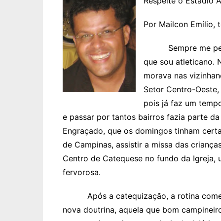
Respeite o Estádio A
Por Mailcon Emílio, 
Sempre me pergun
que sou atleticano. 
morava nas vizinhanç
Setor Centro-Oeste
pois já faz um temp
e passar por tantos bairros fazia parte 
Engraçado, que os domingos tinham certas
de Campinas, assistir a missa das criança
Centro de Catequese no fundo da Igreja, 
fervorosa.
Após a catequização, a rotina começou
nova doutrina, aquela que bom campineiro 