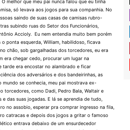
o. O melhor que meu pai nunca falou que eu tinha
amisa, só levava aos jogos para sua companhia. No
pessoas saindo de suas casas de camisas rubro-
tras subindo ruas do Setor dos Funcionários,
ntônio Accioly. Eu nem entendia muito bem porém
o ponta esquerda, William, habilidoso, ficava
 no chão, sob gargalhadas dos torcedores, eu era
 era chegar cedo, procurar um lugar na
 tarde era encostar no alambrado e ficar
iência dos adversários e dos bandeirinhas, as
do mundo se conhecia, meu pai mostrava ex-
torcedores, como Dadi, Pedro Bala, Waltair e
s e das suas jogadas. E lá se aprendia de tudo,
o no assobio, esperar pra comprar ingresso na fila,
tro catracas e depois dos jogos a gritar o famoso
Atlético entrava debaixo de um ensurdecedor