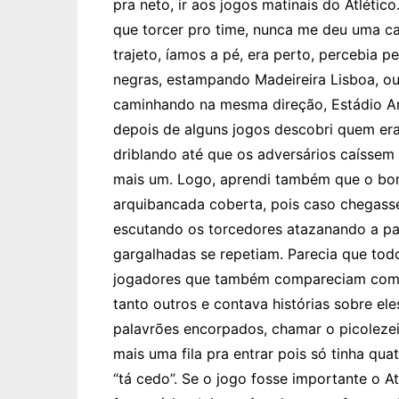
pra neto, ir aos jogos matinais do Atlétic
que torcer pro time, nunca me deu uma c
trajeto, íamos a pé, era perto, percebia 
negras, estampando Madeireira Lisboa, ou
caminhando na mesma direção, Estádio A
depois de alguns jogos descobri quem era 
driblando até que os adversários caíssem
mais um. Logo, aprendi também que o bom
arquibancada coberta, pois caso chegasse
escutando os torcedores atazanando a pac
gargalhadas se repetiam. Parecia que to
jogadores que também compareciam como 
tanto outros e contava histórias sobre ele
palavrões encorpados, chamar o picolezeir
mais uma fila pra entrar pois só tinha qua
“tá cedo”. Se o jogo fosse importante o 