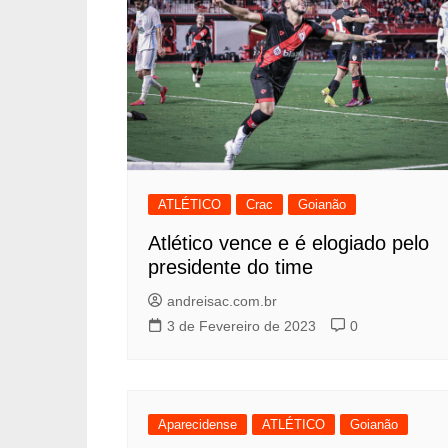
ATLÉTICO
Crac
Goianão
Atlético vence e é elogiado pelo
presidente do time
andreisac.com.br
3 de Fevereiro de 2023
0
Aparecidense
ATLÉTICO
Goianão