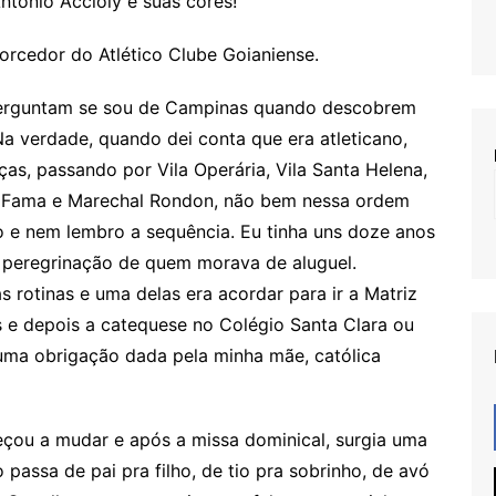
ntônio Accioly e suas cores!
torcedor do Atlético Clube Goianiense.
tam se sou de Campinas quando descobrem
Na verdade, quando dei conta que era atleticano,
as, passando por Vila Operária, Vila Santa Helena,
, Fama e Marechal Rondon, não bem nessa ordem
o e nem lembro a sequência. Eu tinha uns doze anos
da peregrinação de quem morava de aluguel.
 rotinas e uma delas era acordar para ir a Matriz
s e depois a catequese no Colégio Santa Clara ou
uma obrigação dada pela minha mãe, católica
 a mudar e após a missa dominical, surgia uma
passa de pai pra filho, de tio pra sobrinho, de avó