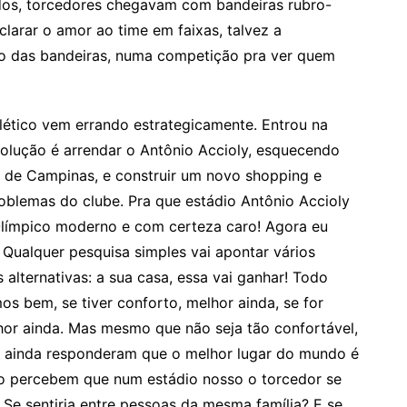
ados, torcedores chegavam com bandeiras rubro-
clarar o amor ao time em faixas, talvez a
 das bandeiras, numa competição pra ver quem
tico vem errando estrategicamente. Entrou na
solução é arrendar o Antônio Accioly, esquecendo
ão de Campinas, e construir um novo shopping e
blemas do clube. Pra que estádio Antônio Accioly
 Olímpico moderno e com certeza caro! Agora eu
 Qualquer pesquisa simples vai apontar vários
lternativas: a sua casa, essa vai ganhar! Todo
s bem, se tiver conforto, melhor ainda, se for
lhor ainda. Mas mesmo que não seja tão confortável,
s ainda responderam que o melhor lugar do mundo é
ão percebem que num estádio nosso o torcedor se
? Se sentiria entre pessoas da mesma família? E se