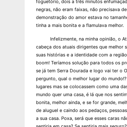
foguetório, dois a três minutos enfumaç
negras, não eram faixas, não precisava de
demonstração do amor estava no tamanho
tinha a mais bonita e a flamulava melhor.
Infelizmente, na minha opinião, o Atlé
cabeça dos atuais dirigentes que melhor 
suas histórias e a identidade com a regi
boom! Teríamos solução para todos os pro
se já tem Serra Dourada e logo vai ter o
pergunto, qual o melhor lugar do mundo!?
lugares mas se colocassem como uma das a
mundo quer uma casa, é lá que nos sentimo
bonita, melhor ainda, e se for grande, me
de aluguel e caindo aos pedaços, pessoa
a sua casa. Poxa, será que esses caras n
sentiria em casa? Se sentiria mais seguro