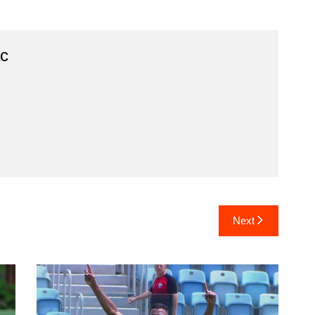
ac
Next