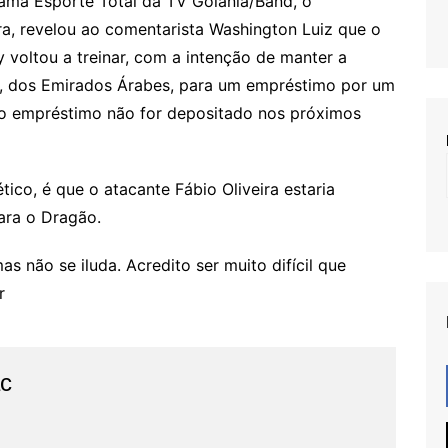
rama Esporte Total da TV Goiânia/Band, o
ira, revelou ao comentarista Washington Luiz que o
y voltou a treinar, com a intenção de manter a
sl, dos Emirados Árabes, para um empréstimo por um
 do empréstimo não for depositado nos próximos
ico, é que o atacante Fábio Oliveira estaria
para o Dragão.
s não se iluda. Acredito ser muito difícil que
r
ac