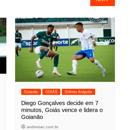
Goianão
GOIÁS
Grêmio Anápolis
Diego Gonçalves decide em 7
minutos, Goiás vence e lidera o
Goianão
andreisac.com.br