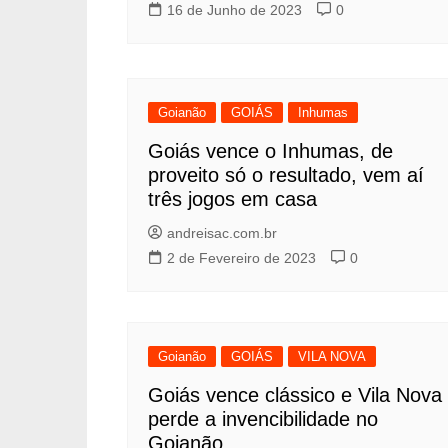
16 de Junho de 2023
0
Goianão
GOIÁS
Inhumas
Goiás vence o Inhumas, de
proveito só o resultado, vem aí
três jogos em casa
andreisac.com.br
2 de Fevereiro de 2023
0
Goianão
GOIÁS
VILA NOVA
Goiás vence clássico e Vila Nova
perde a invencibilidade no
Goianão