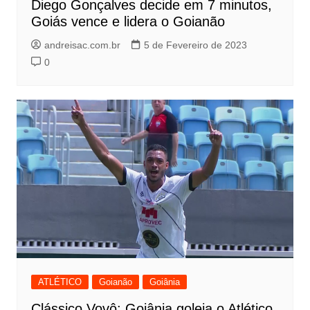
Diego Gonçalves decide em 7 minutos,
Goiás vence e lidera o Goianão
andreisac.com.br
5 de Fevereiro de 2023
0
ATLÉTICO
Goianão
Goiânia
Clássico Vovô: Goiânia goleia o Atlético