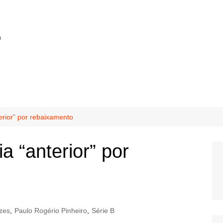
a
terior” por rebaixamento
ia “anterior” por
zes
,
Paulo Rogério Pinheiro
,
Série B