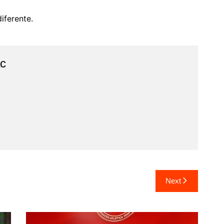
diferente.
ac
Next