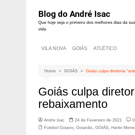
Blog do André Isac
Que hoje seja o primeiro dos melhores dias da su
vida
VILA NOVA
GOIÁS
ATLÉTICO
Home
GOIÁS
Goiás culpa diretoria “an
Goiás culpa diretor
rebaixamento
Andre Isac
24 de Fevereiro de 2021
0
Futebol Goiano
,
Goianão
,
GOIÁS
,
Harlei Mene