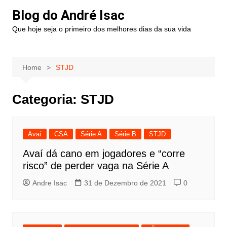
Blog do André Isac
Que hoje seja o primeiro dos melhores dias da sua vida
Home
STJD
Categoria:
STJD
Avaí
CSA
Série A
Série B
STJD
Avaí dá cano em jogadores e “corre
risco” de perder vaga na Série A
Andre Isac
31 de Dezembro de 2021
0