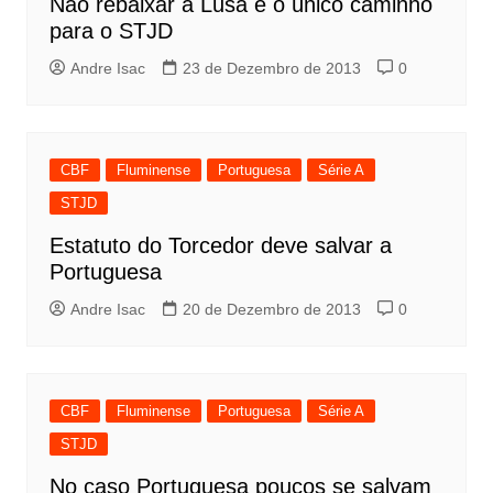
Não rebaixar a Lusa é o único caminho
para o STJD
Andre Isac
23 de Dezembro de 2013
0
CBF
Fluminense
Portuguesa
Série A
STJD
Estatuto do Torcedor deve salvar a
Portuguesa
Andre Isac
20 de Dezembro de 2013
0
CBF
Fluminense
Portuguesa
Série A
STJD
No caso Portuguesa poucos se salvam