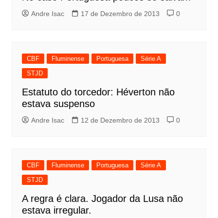
Andre Isac
17 de Dezembro de 2013
0
CBF
Fluminense
Portuguesa
Série A
STJD
Estatuto do torcedor: Héverton não
estava suspenso
Andre Isac
12 de Dezembro de 2013
0
CBF
Fluminense
Portuguesa
Série A
STJD
A regra é clara. Jogador da Lusa não
estava irregular.