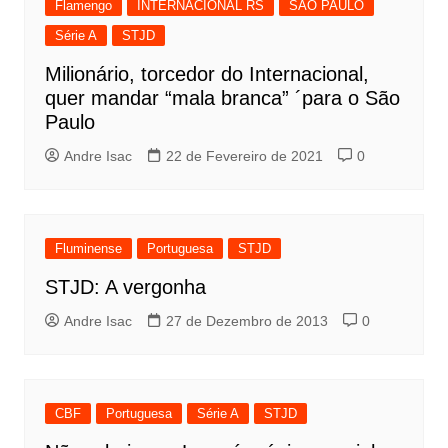
Flamengo
INTERNACIONAL RS
SÃO PAULO
Série A
STJD
Milionário, torcedor do Internacional,
quer mandar “mala branca” ´para o São
Paulo
Andre Isac
22 de Fevereiro de 2021
0
Fluminense
Portuguesa
STJD
STJD: A vergonha
Andre Isac
27 de Dezembro de 2013
0
CBF
Portuguesa
Série A
STJD