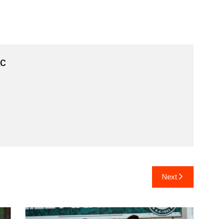
ac
Next