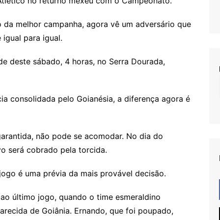
Atlético no returno mexeu com o Campeonato.
o da melhor campanha, agora vê um adversário que
igual para igual.
de deste sábado, 4 horas, no Serra Dourada,
cia consolidada pelo Goianésia, a diferença agora é
arantida, não pode se acomodar. No dia do
vo será cobrado pela torcida.
 jogo é uma prévia da mais provável decisão.
ao último jogo, quando o time esmeraldino
parecida de Goiânia. Ernando, que foi poupado,