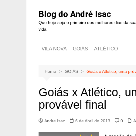
Blog do André Isac
Que hoje seja o primeiro dos melhores dias da su
vida
VILA NOVA
GOIÁS
ATLÉTICO
Home
GOIÁS
Goiás x Atlético, uma prév
Goiás x Atlético, 
provável final
Andre Isac
6 de Abril de 2013
0
A