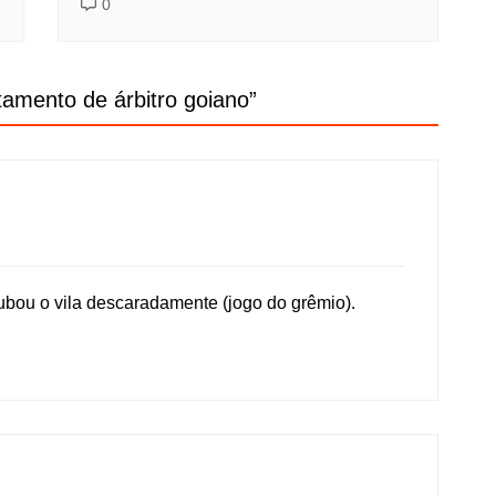
0
amento de árbitro goiano
”
oubou o vila descaradamente (jogo do grêmio).